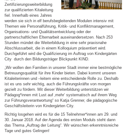
Zertifizierungsweiterbildung
zur qualifizierten Kitaleitung
fiel. Innerhalb eines Jahres
werden sie sich in elf berufsbegleitenden Modulen intensiv mit
Themen wie Personalführung, Kritik- und Konfliktmanagement,
Organisations- und Qualitätsentwicklung oder der
partnerschaftlichen Elternarbeit auseinandersetzen. Nach 253
Stunden mündet die Weiterbildung in eine sehr praxisnahe
Abschlussarbeit, die in einem Kolloquium präsentiert wird.
Durchgeführt wird die Qualifizierung im Auftrag von Kindergärten
City durch den Bildungsträger Blickpunkt KIND.
„Wir wollen den Familien in unserer Stadt immer eine bestmögliche
Betreuungsqualität für ihre Kinder bieten. Dabei kommt unseren
Kitaleiterinnen und –leitern eine entscheidende Rolle zu. Deshalb
ist es uns sehr wichtig, auch die Führungskräfte von morgen
gezielt zu fördern. Mit dieser Weiterbildung unterstützen wir
Pädagog*innen mit Lust auf ‚mehr‘ systematisch auf ihrem Weg
zur Führungsverantwortung“ so Katja Grenner, die pädagogische
Geschäftsleiterin von Kindergärten City.
Richtig losgehen wird es für die 15 Teilnehmer*innen am 29. und
30. Januar 2018. Auf der Agenda des ersten Moduls steht dann
das Thema „Auftrag der Leitung“. Wir wünschen erkenntnisreiche
Tage und gutes Gelingen!