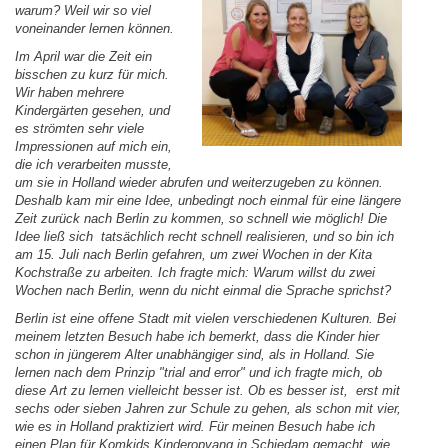
warum? Weil wir so viel
voneinander lernen können.
Im April war die Zeit ein
bisschen zu kurz für mich.
Wir haben mehrere
Kindergärten gesehen, und
es strömten sehr viele
Impressionen auf mich ein,
die ich verarbeiten musste,
um sie in Holland wieder abrufen und weiterzugeben zu können.
Deshalb kam mir eine Idee, unbedingt noch einmal für eine längere
Zeit zurück nach Berlin zu kommen, so schnell wie möglich! Die
Idee ließ sich tatsächlich recht schnell realisieren, und so bin ich
am 15. Juli nach Berlin gefahren, um zwei Wochen in der Kita
Kochstraße zu arbeiten. Ich fragte mich: Warum willst du zwei
Wochen nach Berlin, wenn du nicht einmal die Sprache sprichst?
Berlin ist eine offene Stadt mit vielen verschiedenen Kulturen. Bei
meinem letzten Besuch habe ich bemerkt, dass die Kinder hier
schon in jüngerem Alter unabhängiger sind, als in Holland. Sie
lernen nach dem Prinzip "trial and error" und ich fragte mich, ob
diese Art zu lernen vielleicht besser ist. Ob es besser ist, erst mit
sechs oder sieben Jahren zur Schule zu gehen, als schon mit vier,
wie es in Holland praktiziert wird. Für meinen Besuch habe ich
einen Plan für Komkids Kinderopvang in Schiedam gemacht, wie