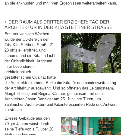
an sie anknüpfen und mit ihren Ergebnissen weiterarbeiten kann.
DER RAUM ALS DRITTER ERZIEHER: TAG DER
ARCHITEKTUR IN DER KITA STETTINER STRASSE
Erst vor wenigen Wochen
wurde der U3-Bereich der
City-Kita Stettiner Straße 21-
23 offiziell eröffnet, und
schon stand die Kita im Licht
der Öffentlichkeit: Aufgrund
ihrer besonderen
architektonisch-
gestalterischen Qualität hatte
die Architektenkammer Berlin die Kita für den bundesweiten Tag
der Architektur ausgewählt. Und so öffneten das Leitungsteam,
Margit Ebeling und Regina Kästner, gemeinsam mit dem
Architekten Jason Danziger am 25. Juni ihre Türen, um
zahlreichen Architektur- und Kitainteressierten Rede und Antwort
zu stehen.
„Dieses Gebäude aus den
70iger Jahren weist durch
seine Tiefe von z.T. über 20
Metern schwierige