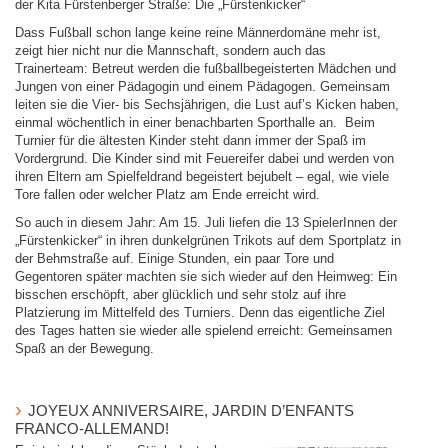
der Kita Fürstenberger Straße: Die „Fürstenkicker“
Dass Fußball schon lange keine reine Männerdomäne mehr ist,
zeigt hier nicht nur die Mannschaft, sondern auch das
Trainerteam: Betreut werden die fußballbegeisterten Mädchen und
Jungen von einer Pädagogin und einem Pädagogen. Gemeinsam
leiten sie die Vier- bis Sechsjährigen, die Lust auf’s Kicken haben,
einmal wöchentlich in einer benachbarten Sporthalle an. Beim
Turnier für die ältesten Kinder steht dann immer der Spaß im
Vordergrund. Die Kinder sind mit Feuereifer dabei und werden von
ihren Eltern am Spielfeldrand begeistert bejubelt – egal, wie viele
Tore fallen oder welcher Platz am Ende erreicht wird.
So auch in diesem Jahr: Am 15. Juli liefen die 13 SpielerInnen der
„Fürstenkicker“ in ihren dunkelgrünen Trikots auf dem Sportplatz in
der Behmstraße auf. Einige Stunden, ein paar Tore und
Gegentoren später machten sie sich wieder auf den Heimweg: Ein
bisschen erschöpft, aber glücklich und sehr stolz auf ihre
Platzierung im Mittelfeld des Turniers. Denn das eigentliche Ziel
des Tages hatten sie wieder alle spielend erreicht: Gemeinsamen
Spaß an der Bewegung.
JOYEUX ANNIVERSAIRE, JARDIN D’ENFANTS
FRANCO-ALLEMAND!