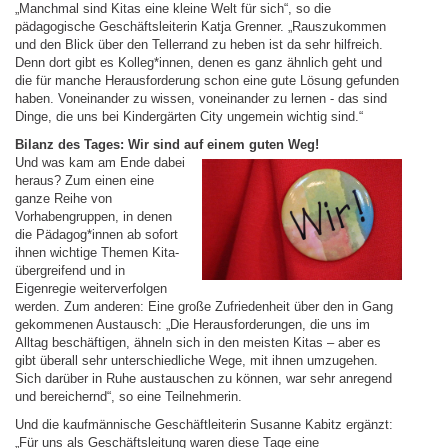
„Manchmal sind Kitas eine kleine Welt für sich“, so die
pädagogische Geschäftsleiterin Katja Grenner. „Rauszukommen
und den Blick über den Tellerrand zu heben ist da sehr hilfreich.
Denn dort gibt es Kolleg*innen, denen es ganz ähnlich geht und
die für manche Herausforderung schon eine gute Lösung gefunden
haben. Voneinander zu wissen, voneinander zu lernen - das sind
Dinge, die uns bei Kindergärten City ungemein wichtig sind.“
Bilanz des Tages: Wir sind auf einem guten Weg!
Und was kam am Ende dabei
heraus? Zum einen eine
ganze Reihe von
Vorhabengruppen, in denen
die Pädagog*innen ab sofort
ihnen wichtige Themen Kita-
übergreifend und in
Eigenregie weiterverfolgen
werden. Zum anderen: Eine große Zufriedenheit über den in Gang
gekommenen Austausch: „Die Herausforderungen, die uns im
Alltag beschäftigen, ähneln sich in den meisten Kitas – aber es
gibt überall sehr unterschiedliche Wege, mit ihnen umzugehen.
Sich darüber in Ruhe austauschen zu können, war sehr anregend
und bereichernd“, so eine Teilnehmerin.
Und die kaufmännische Geschäftleiterin Susanne Kabitz ergänzt:
„Für uns als Geschäftsleitung waren diese Tage eine