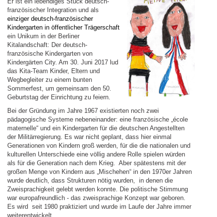
Er ist ein lebendiges Stück deutsch-
französischer Integration und als
einziger deutsch-französischer
Kindergarten in öffentlicher Trägerschaft
ein Unikum in der Berliner
Kitalandschaft: Der deutsch-
französische Kindergarten von
Kindergärten City. Am 30. Juni 2017 lud
das Kita-Team Kinder, Eltern und
Wegbegleiter zu einem bunten
Sommerfest, um gemeinsam den 50.
Geburtstag der Einrichtung zu feiern.
Bei der Gründung im Jahre 1967 existierten noch zwei
pädagogische Systeme nebeneinander: eine französische „école
maternelle“ und ein Kindergarten für die deutschen Angestellten
der Militärregierung. Es war nicht geplant, dass hier einmal
Generationen von Kindern groß werden, für die die nationalen und
kulturellen Unterschiede eine völlig andere Rolle spielen würden
als für die Generation nach dem Krieg. Aber spätestens mit der
großen Menge von Kindern aus „Mischehen“ in den 1970er Jahren
wurde deutlich, dass Strukturen nötig wurden, in denen die
Zweisprachigkeit gelebt werden konnte. Die politische Stimmung
war europafreundlich - das zweisprachige Konzept war geboren.
Es wird seit 1980 praktiziert und wurde im Laufe der Jahre immer
weiterentwickelt.