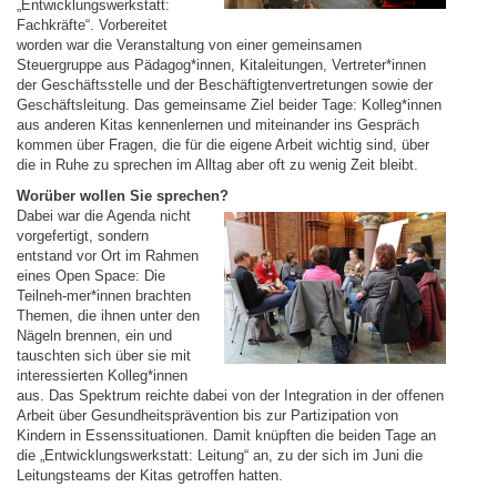
„Entwicklungswerkstatt:
Fachkräfte“. Vorbereitet
worden war die Veranstaltung von einer gemeinsamen
Steuergruppe aus Pädagog*innen, Kitaleitungen, Vertreter*innen
der Geschäftsstelle und der Beschäftigtenvertretungen sowie der
Geschäftsleitung. Das gemeinsame Ziel beider Tage: Kolleg*innen
aus anderen Kitas kennenlernen und miteinander ins Gespräch
kommen über Fragen, die für die eigene Arbeit wichtig sind, über
die in Ruhe zu sprechen im Alltag aber oft zu wenig Zeit bleibt.
Worüber wollen Sie sprechen?
Dabei war die Agenda nicht
vorgefertigt, sondern
entstand vor Ort im Rahmen
eines Open Space: Die
Teilneh-mer*innen brachten
Themen, die ihnen unter den
Nägeln brennen, ein und
tauschten sich über sie mit
interessierten Kolleg*innen
aus. Das Spektrum reichte dabei von der Integration in der offenen
Arbeit über Gesundheitsprävention bis zur Partizipation von
Kindern in Essenssituationen. Damit knüpften die beiden Tage an
die „Entwicklungswerkstatt: Leitung“ an, zu der sich im Juni die
Leitungsteams der Kitas getroffen hatten.