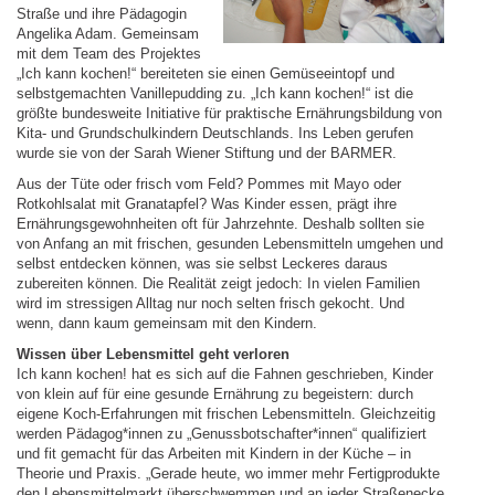
Straße und ihre Pädagogin
Angelika Adam. Gemeinsam
mit dem Team des Projektes
„Ich kann kochen!“ bereiteten sie einen Gemüseeintopf und
selbstgemachten Vanillepudding zu. „Ich kann kochen!“ ist die
größte bundesweite Initiative für praktische Ernährungsbildung von
Kita- und Grundschulkindern Deutschlands. Ins Leben gerufen
wurde sie von der Sarah Wiener Stiftung und der BARMER.
Aus der Tüte oder frisch vom Feld? Pommes mit Mayo oder
Rotkohlsalat mit Granatapfel? Was Kinder essen, prägt ihre
Ernährungsgewohnheiten oft für Jahrzehnte. Deshalb sollten sie
von Anfang an mit frischen, gesunden Lebensmitteln umgehen und
selbst entdecken können, was sie selbst Leckeres daraus
zubereiten können. Die Realität zeigt jedoch: In vielen Familien
wird im stressigen Alltag nur noch selten frisch gekocht. Und
wenn, dann kaum gemeinsam mit den Kindern.
Wissen über Lebensmittel geht verloren
Ich kann kochen! hat es sich auf die Fahnen geschrieben, Kinder
von klein auf für eine gesunde Ernährung zu begeistern: durch
eigene Koch-Erfahrungen mit frischen Lebensmitteln. Gleichzeitig
werden Pädagog*innen zu „Genussbotschafter*innen“ qualifiziert
und fit gemacht für das Arbeiten mit Kindern in der Küche – in
Theorie und Praxis. „Gerade heute, wo immer mehr Fertigprodukte
den Lebensmittelmarkt überschwemmen und an jeder Straßenecke