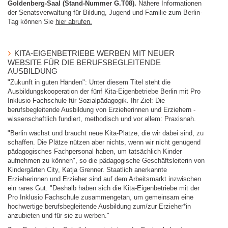
Goldenberg-Saal (Stand-Nummer G.T08).
Nähere Informationen
der Senatsverwaltung für Bildung, Jugend und Familie zum Berlin-
Tag können Sie
hier abrufen.
KITA-EIGENBETRIEBE WERBEN MIT NEUER
WEBSITE FÜR DIE BERUFSBEGLEITENDE
AUSBILDUNG
"Zukunft in guten Händen": Unter diesem Titel steht die
Ausbildungskooperation der fünf Kita-Eigenbetriebe Berlin mit Pro
Inklusio Fachschule für Sozialpädagogik. Ihr Ziel: Die
berufsbegleitende Ausbildung von Erzieherinnen und Erziehern -
wissenschaftlich fundiert, methodisch und vor allem: Praxisnah.
"Berlin wächst und braucht neue Kita-Plätze, die wir dabei sind, zu
schaffen. Die Plätze nützen aber nichts, wenn wir nicht genügend
pädagogisches Fachpersonal haben, um tatsächlich Kinder
aufnehmen zu können", so die pädagogische Geschäftsleiterin von
Kindergärten City, Katja Grenner. Staatlich anerkannte
Erzieherinnen und Erzieher sind auf dem Arbeitsmarkt inzwischen
ein rares Gut. "Deshalb haben sich die Kita-Eigenbetriebe mit der
Pro Inklusio Fachschule zusammengetan, um gemeinsam eine
hochwertige berufsbegleitende Ausbildung zum/zur Erzieher*in
anzubieten und für sie zu werben."