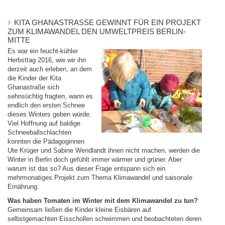
KITA GHANASTRASSE GEWINNT FÜR EIN PROJEKT Z
UM KLIMAWANDEL DEN UMWELTPREIS BERLIN-M
ITTE
Es war ein feucht-kühler
Herbsttag 2016, wie wir ihn
derzeit auch erleben, an dem
die Kinder der Kita
Ghanastraße sich
sehnsüchtig fragten, wann es
endlich den ersten Schnee
dieses Winters geben würde.
Viel Hoffnung auf baldige
Schneeballschlachten
konnten die Pädagoginnen
Ute Krüger und Sabine Wendlandt ihnen nicht machen, werden die
Winter in Berlin doch gefühlt immer wärmer und grüner. Aber
warum ist das so? Aus dieser Frage entspann sich ein
mehrmonatiges Projekt zum Thema Klimawandel und saisonale
Ernährung.
Was haben Tomaten im Winter mit dem Klimawandel zu tun?
Gemeinsam ließen die Kinder kleine Eisbären auf
selbstgemachten Eisschollen schwimmen und beobachteten deren