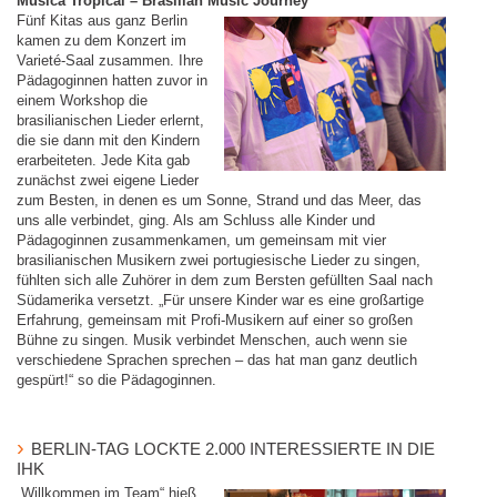
Música Tropical – Brasilian Music Journey
Fünf Kitas aus ganz Berlin
kamen zu dem Konzert im
Varieté-Saal zusammen. Ihre
Pädagoginnen hatten zuvor in
einem Workshop die
brasilianischen Lieder erlernt,
die sie dann mit den Kindern
erarbeiteten. Jede Kita gab
zunächst zwei eigene Lieder
zum Besten, in denen es um Sonne, Strand und das Meer, das
uns alle verbindet, ging. Als am Schluss alle Kinder und
Pädagoginnen zusammenkamen, um gemeinsam mit vier
brasilianischen Musikern zwei portugiesische Lieder zu singen,
fühlten sich alle Zuhörer in dem zum Bersten gefüllten Saal nach
Südamerika versetzt. „Für unsere Kinder war es eine großartige
Erfahrung, gemeinsam mit Profi-Musikern auf einer so großen
Bühne zu singen. Musik verbindet Menschen, auch wenn sie
verschiedene Sprachen sprechen – das hat man ganz deutlich
gespürt!“ so die Pädagoginnen.
BERLIN-TAG LOCKTE 2.000 INTERESSIERTE IN DIE
IHK
„Willkommen im Team“ hieß