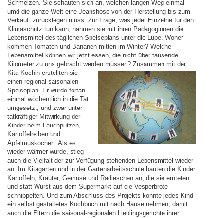
Schmelzen. Sie schauten sich an, welchen langen Weg einmal
umd die ganze Welt eine Jeanshose von der Herstellung bis zum
Verkauf zurücklegen muss. Zur Frage, was jeder Einzelne für den
Klimaschutz tun kann, nahmen sie mit ihren Pädagoginnen die
Lebensmittel des täglichen Speiseplans unter die Lupe. Woher
kommen Tomaten und Bananen mitten im Winter? Welche
Lebensmittel können wir jetzt essen, die nicht über tausende
Kilometer zu uns gebracht werden müssen?
Zusammen mit der
Kita-Köchin erstellten sie
einen regional-saisonalen
Speiseplan. Er wurde fortan
einmal wöchentlich in die Tat
umgesetzt, und zwar unter
tatkräftiger Mitwirkung der
Kinder beim Lauchputzen,
Kartoffelreiben und
Apfelmuskochen. Als es
wieder wärmer wurde, stieg
auch die Vielfalt der zur Verfügung stehenden Lebensmittel wieder
an. Im Kitagarten und in der Gartenarbeitsschule bauten die Kinder
Kartoffeln, Kräuter, Gemüse und Radieschen an, die sie ernteten
und statt Wurst aus dem Supermarkt auf die Vesperbrote
schnippelten. Und zum Abschluss des Projekts konnte jedes Kind
ein selbst gestaltetes Kochbuch mit nach Hause nehmen, damit
auch die Eltern die saisonal-regionalen Lieblingsgerichte ihrer