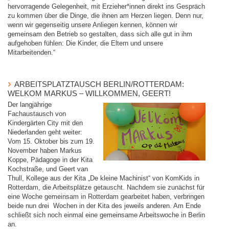
hervorragende Gelegenheit, mit Erzieher*innen direkt ins Gespräch
zu kommen über die Dinge, die ihnen am Herzen liegen. Denn nur,
wenn wir gegenseitig unsere Anliegen kennen, können wir
gemeinsam den Betrieb so gestalten, dass sich alle gut in ihm
aufgehoben fühlen: Die Kinder, die Eltern und unsere
Mitarbeitenden.“
ARBEITSPLATZTAUSCH BERLIN/ROTTERDAM:
WELKOM MARKUS – WILLKOMMEN, GEERT!
Der langjährige
Fachaustausch von
Kindergärten City mit den
Niederlanden geht weiter:
Vom 15. Oktober bis zum 19.
November haben Markus
Koppe, Pädagoge in der Kita
Kochstraße, und Geert van
Thull, Kollege aus der Kita „De kleine Machinist“ von KomKids in
Rotterdam, die Arbeitsplätze getauscht. Nachdem sie zunächst für
eine Woche gemeinsam in Rotterdam gearbeitet haben, verbringen
beide nun drei Wochen in der Kita des jeweils anderen. Am Ende
schließt sich noch einmal eine gemeinsame Arbeitswoche in Berlin
an.