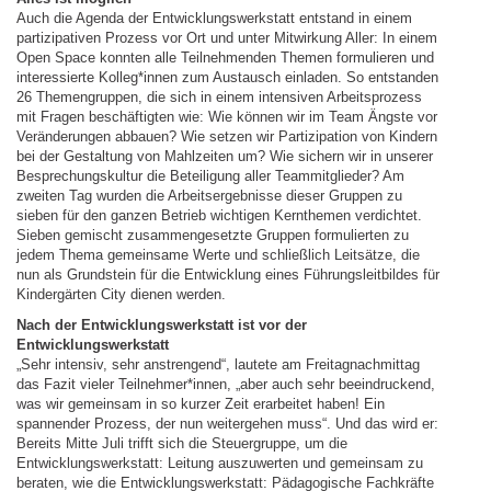
Auch die Agenda der Entwicklungswerkstatt entstand in einem
partizipativen Prozess vor Ort und unter Mitwirkung Aller: In einem
Open Space konnten alle Teilnehmenden Themen formulieren und
interessierte Kolleg*innen zum Austausch einladen. So entstanden
26 Themengruppen, die sich in einem intensiven Arbeitsprozess
mit Fragen beschäftigten wie: Wie können wir im Team Ängste vor
Veränderungen abbauen? Wie setzen wir Partizipation von Kindern
bei der Gestaltung von Mahlzeiten um? Wie sichern wir in unserer
Besprechungskultur die Beteiligung aller Teammitglieder? Am
zweiten Tag wurden die Arbeitsergebnisse dieser Gruppen zu
sieben für den ganzen Betrieb wichtigen Kernthemen verdichtet.
Sieben gemischt zusammengesetzte Gruppen formulierten zu
jedem Thema gemeinsame Werte und schließlich Leitsätze, die
nun als Grundstein für die Entwicklung eines Führungsleitbildes für
Kindergärten City dienen werden.
Nach der Entwicklungswerkstatt ist vor der
Entwicklungswerkstatt
„Sehr intensiv, sehr anstrengend“, lautete am Freitagnachmittag
das Fazit vieler Teilnehmer*innen, „aber auch sehr beeindruckend,
was wir gemeinsam in so kurzer Zeit erarbeitet haben! Ein
spannender Prozess, der nun weitergehen muss“. Und das wird er:
Bereits Mitte Juli trifft sich die Steuergruppe, um die
Entwicklungswerkstatt: Leitung auszuwerten und gemeinsam zu
beraten, wie die Entwicklungswerkstatt: Pädagogische Fachkräfte