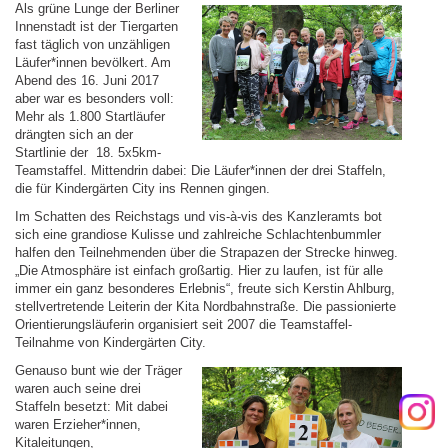
Als grüne Lunge der Berliner
Innenstadt ist der Tiergarten
fast täglich von unzähligen
Läufer*innen bevölkert. Am
Abend des 16. Juni 2017
aber war es besonders voll:
Mehr als 1.800 Startläufer
drängten sich an der
Startlinie der 18. 5x5km-
Teamstaffel. Mittendrin dabei: Die Läufer*innen der drei Staffeln,
die für Kindergärten City ins Rennen gingen.
Im Schatten des Reichstags und vis-à-vis des Kanzleramts bot
sich eine grandiose Kulisse und zahlreiche Schlachtenbummler
halfen den Teilnehmenden über die Strapazen der Strecke hinweg.
„Die Atmosphäre ist einfach großartig. Hier zu laufen, ist für alle
immer ein ganz besonderes Erlebnis“, freute sich Kerstin Ahlburg,
stellvertretende Leiterin der Kita Nordbahnstraße. Die passionierte
Orientierungsläuferin organisiert seit 2007 die Teamstaffel-
Teilnahme von Kindergärten City.
Genauso bunt wie der Träger
waren auch seine drei
Staffeln besetzt: Mit dabei
waren Erzieher*innen,
Kitaleitungen,