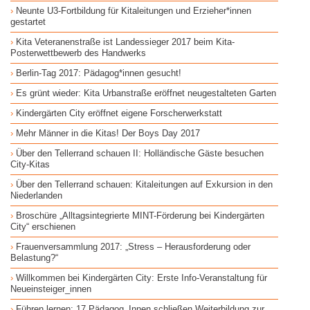
Neunte U3-Fortbildung für Kitaleitungen und Erzieher*innen
gestartet
Kita Veteranenstraße ist Landessieger 2017 beim Kita-
Posterwettbewerb des Handwerks
Berlin-Tag 2017: Pädagog*innen gesucht!
Es grünt wieder: Kita Urbanstraße eröffnet neugestalteten Garten
Kindergärten City eröffnet eigene Forscherwerkstatt
Mehr Männer in die Kitas! Der Boys Day 2017
Über den Tellerrand schauen II: Holländische Gäste besuchen
City-Kitas
Über den Tellerrand schauen: Kitaleitungen auf Exkursion in den
Niederlanden
Broschüre „Alltagsintegrierte MINT-Förderung bei Kindergärten
City“ erschienen
Frauenversammlung 2017: „Stress – Herausforderung oder
Belastung?“
Willkommen bei Kindergärten City: Erste Info-Veranstaltung für
Neueinsteiger_innen
Führen lernen: 17 Pädagog_Innen schließen Weiterbildung zur