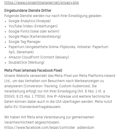
https://www.consentmanager.net/privacy.php
Eingebundene Dienste Dritter
Folgende Dienste werden nur nach Ihrer Einwilligung geladen:
Google Analytics (Analyse)
YouTube (Video-Einbettungen)
Google Fonts (lokal oder extern)
Google Maps (Kartendarstellung)
Google Tag Manager
Paperturn (eingebettete Online-Flipbooks, Anbieter: Paperturn
ApS, Dänemark)
Amazon CloudFront (Content Delivery)
DoubleClick (Werbung)
Meta Pixel (ehemals Facebook Pixel)
Unsere Website verwendet das Meta-Pixel von Meta Platforms Ireland
Ltd., um das Verhalten von Besuchern nach Werbeanzeigen zu
analysieren (Conversion-Tracking, Custom Audiences). Die
Verarbeitung erfolgt nur mit Ihrer Einwilligung (Art. 6 Abs. 1 lit. a
DSGVO, § 25 Abs. 1 TTDSG). Ihre IP-Adresse und weitere technische
Daten können dabei auch in die USA übertragen werden. Meta nutzt
dafür EU-Standardvertragsklauseln.
Wir haben mit Meta eine Vereinbarung zur gemeinsamen
Verantwortlichkeit abgeschlossen:
https://www.facebook.com/legal/controller_addendum