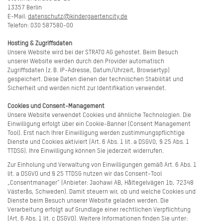
13357 Berlin
E-Mail:
datenschutz@kindergaertencity.de
Telefon: 030 587580-00
Hosting & Zugriffsdaten
Unsere Website wird bei der STRATO AG gehostet. Beim Besuch
unserer Website werden durch den Provider automatisch
Zugriffsdaten (z. B. IP-Adresse, Datum/Uhrzeit, Browsertyp)
gespeichert. Diese Daten dienen der technischen Stabilität und
Sicherheit und werden nicht zur Identifikation verwendet.
Cookies und Consent-Management
Unsere Website verwendet Cookies und ähnliche Technologien. Die
Einwilligung erfolgt über ein Cookie-Banner (Consent Management
Tool). Erst nach Ihrer Einwilligung werden zustimmungspflichtige
Dienste und Cookies aktiviert (Art. 6 Abs. 1 lit. a DSGVO, § 25 Abs. 1
TTDSG). Ihre Einwilligung können Sie jederzeit widerrufen.
Zur Einholung und Verwaltung von Einwilligungen gemäß Art. 6 Abs. 1
lit. a DSGVO und § 25 TTDSG nutzen wir das Consent-Tool
„Consentmanager“ (Anbieter: Jaohawi AB, Håltegelvägen 1b, 72348
Västerås, Schweden). Damit steuern wir, ob und welche Cookies und
Dienste beim Besuch unserer Website geladen werden. Die
Verarbeitung erfolgt auf Grundlage einer rechtlichen Verpflichtung
(Art. 6 Abs. 1 lit. c DSGVO). Weitere Informationen finden Sie unter: