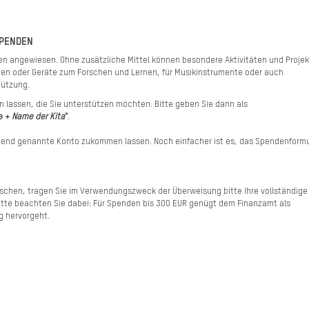
SPENDEN
nden angewiesen. Ohne zusätzliche Mittel können besondere Aktivitäten und Proje
lien oder Geräte zum Forschen und Lernen, für Musikinstrumente oder auch
tützung.
 lassen, die Sie unterstützen möchten. Bitte geben Sie dann als
e +
Name der Kita
"
.
lgend genannte Konto zukommen lassen. Noch einfacher ist es, das Spendenformu
chen, tragen Sie im Verwendungszweck der Überweisung bitte Ihre vollständige
 Bitte beachten Sie dabei: Für Spenden bis 300 EUR genügt dem Finanzamt als
 hervorgeht.