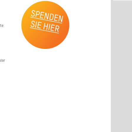
kte
lar