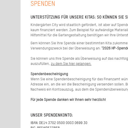
SPENDEN
UNTERSTÜTZUNG FÜR UNSERE KITAS: SO KÖNNEN SIE 
Kindergärten City wird staatlich gefördert, ist aber auf Spe
kaum finanziert werden. Zum Beispiel für aufwändige Materia
Hilfsmittel für die Gartengestaltung benötigen wir Ihre Unters
Gern können Sie Ihre Spende einer bestimmten Kita zukommen
Verwendungszweck bei der Überweisung an:
"2026 HP-Spend
Sie können uns Ihre Spende als Überweisung auf das nachfo
auszufüllen,
zu dem Sie hier gelangen.
Spendenbescheinigung
Wenn Sie eine Spendenbescheinigung für das Finanzamt wüns
Adresse ein, an die wir die Bescheinigung versenden sollen.
Nachweis ein Kontoauszug, aus dem die Spendenüberweisung
Für jede Spende danken wir Ihnen sehr herzlich!
UNSER SPENDENKONTO:
IBAN: DE14 3702 0500 0003 0699 30