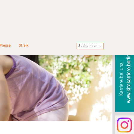
Presse
Streik
www.kitakarriere.berlin
Karriere bei uns: