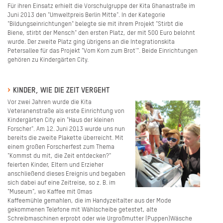
Für ihren Einsatz erhielt die Vorschulgruppe der Kita Ghanastraße im
Juni 2013 den "Umweltpreis Berlin Mitte". In der Kategorie
"Bildungseinrichtungen" belegte sie mit ihrem Projekt "Stirbt die
Biene, stirbt der Mensch" den ersten Platz, der mit 500 Euro belohnt
wurde. Der zweite Platz ging übrigens an die Integrationskita
Petersallee für das Projekt "Vom Korn zum Brot'". Beide Einrichtungen
gehören zu Kindergärten City.
KINDER, WIE DIE ZEIT VERGEHT
Vor zwei Jahren wurde die Kita
Veteranenstraße als erste Einrichtung von
Kindergärten City ein "Haus der kleinen
Forscher". Am 12. Juni 2013 wurde uns nun
bereits die zweite Plakette überreicht. Mit
einem großen Forscherfest zum Thema
"Kommst du mit, die Zeit entdecken?"
feierten Kinder, Eltern und Erzieher
anschließend dieses Ereignis und begaben
sich dabei auf eine Zeitreise, so z. B. im
"Museum", wo Kaffee mit Omas
Kaffeemühle gemahlen, die im Handyzeitalter aus der Mode
gekommenen Telefone mit Wählscheibe getestet, alte
Schreibmaschinen erprobt oder wie Urgroßmutter (Puppen)Wäsche