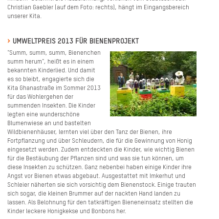
Christian Gaebler (auf dem Foto: rechts), hängt im Eingangsbereich
unserer Kita.
UMWELTPREIS 2013 FÜR BIENENPROJEKT
"Summ, summ, summ, Bienenchen
summ herum", heißt es in einem
bekannten Kinderlied. Und damit
es so bleibt, engagierte sich die
Kita Ghanastraße im Sommer 2013
für das Wohlergehen der
summenden Insekten. Die Kinder
legten eine wunderschöne
Blumenwiese an und bastelten
Wildbienenhäuser, lernten viel über den Tanz der Bienen, ihre
Fortpflanzung und über Schleudern, die für die Gewinnung von Honig
eingesetzt werden. Zudem entdeckten die Kinder, wie wichtig Bienen
für die Bestäubung der Pflanzen sind und was sie tun können, um
diese Insekten zu schützen. Ganz nebenbei haben einige Kinder ihre
Angst vor Bienen etwas abgebaut. Ausgestattet mit Imkerhut und
Schleier näherten sie sich vorsichtig dem Bienenstock. Einige trauten
sich sogar, die kleinen Brummer auf der nackten Hand landen zu
lassen. Als Belohnung für den tatkräftigen Bieneneinsatz stellten die
Kinder leckere Honigkekse und Bonbons her.