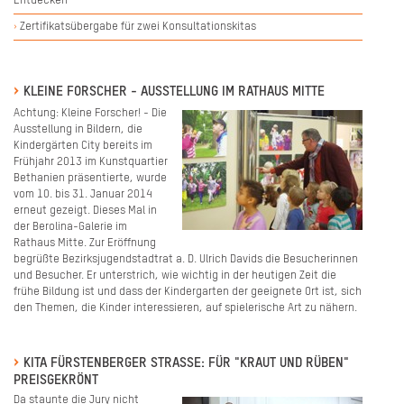
Entdecken
Zertifikatsübergabe für zwei Konsultationskitas
KLEINE FORSCHER - AUSSTELLUNG IM RATHAUS MITTE
Achtung: Kleine Forscher! - Die
Ausstellung in Bildern, die
Kindergärten City bereits im
Frühjahr 2013 im Kunstquartier
Bethanien präsentierte, wurde
vom 10. bis 31. Januar 2014
erneut gezeigt. Dieses Mal in
der Berolina-Galerie im
Rathaus Mitte. Zur Eröffnung
begrüßte Bezirksjugendstadtrat a. D. Ulrich Davids die Besucherinnen
und Besucher. Er unterstrich, wie wichtig in der heutigen Zeit die
frühe Bildung ist und dass der Kindergarten der geeignete Ort ist, sich
den Themen, die Kinder interessieren, auf spielerische Art zu nähern.
KITA FÜRSTENBERGER STRASSE: FÜR "KRAUT UND RÜBEN" P
REISGEKRÖNT
Da
staunte die Jury nicht