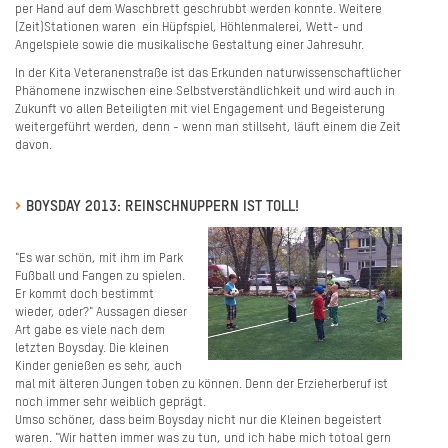
per Hand auf dem Waschbrett geschrubbt werden konnte. Weitere
(Zeit)Stationen waren ein Hüpfspiel, Höhlenmalerei, Wett- und
Angelspiele sowie die musikalische Gestaltung einer Jahresuhr.
In der Kita Veteranenstraße ist das Erkunden naturwissenschaftlicher
Phänomene inzwischen eine Selbstverständlichkeit und wird auch in
Zukunft vo allen Beteiligten mit viel Engagement und Begeisterung
weitergeführt werden, denn - wenn man stillseht, läuft einem die Zeit
davon.
BOYSDAY 2013: REINSCHNUPPERN IST TOLL!
"Es war schön, mit ihm im Park
Fußball und Fangen zu spielen.
Er kommt doch bestimmt
wieder, oder?" Aussagen dieser
Art gabe es viele nach dem
letzten Boysday. Die kleinen
Kinder genießen es sehr, auch
mal mit älteren Jungen toben zu können. Denn der Erzieherberuf ist
noch immer sehr weiblich geprägt.
Umso schöner, dass beim Boysday nicht nur die Kleinen begeistert
waren. "Wir hatten immer was zu tun, und ich habe mich totoal gern