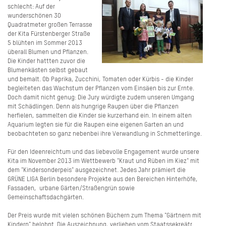
schlecht: Auf der
wunderschönen 30
Quadratmeter großen Terrasse
der Kita Fürstenberger Straße
5 blühten im Sommer 2013
überall Blumen und Pflanzen.
Die Kinder hattten zuvor die
Blumenkästen selbst gebaut
und bemalt. Ob Paprika, Zucchini, Tomaten oder Kürbis - die Kinder
begleiteten das Wachstum der Pflanzen vom Einsäen bis zur Ernte.
Doch damit nicht genug: Die Jury würdigte zudem unseren Umgang
mit Schädlingen. Denn als hungrige Raupen über die Pflanzen
herfielen, sammelten die Kinder sie kurzerhand ein. In einem alten
Aquarium legten sie für die Raupen eine eigenen Garten an und
beobachteten so ganz nebenbei ihre Verwandlung in Schmetterlinge.
Für den Ideenreichtum und das liebevolle Engagement wurde unsere
Kita im November 2013 im Wettbewerb "Kraut und Rüben im Kiez" mit
dem "Kindersonderpeis" ausgezeichnet. Jedes Jahr prämiert die
GRÜNE LIGA Berlin besondere Projekte aus den Bereichen Hinterhöfe,
Fassaden, urbane Gärten/Straßengrün sowie
Gemeinschaftsdachgärten.
Der Preis wurde mit vielen schönen Büchern zum Thema "Gärtnern mit
Kindern" belohnt. Die Auszeichnung, verliehen vom Staatssekreätr