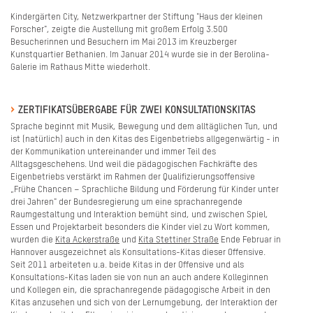
Kindergärten City, Netzwerkpartner der Stiftung "Haus der kleinen
Forscher", zeigte die Austellung mit großem Erfolg 3.500
Besucherinnen und Besuchern im Mai 2013 im Kreuzberger
Kunstquartier Bethanien. Im Januar 2014 wurde sie in der Berolina-
Galerie im Rathaus Mitte wiederholt.
ZERTIFIKATSÜBERGABE FÜR ZWEI KONSULTATIONSKITAS
Sprache beginnt mit Musik, Bewegung und dem alltäglichen Tun, und
ist (natürlich) auch in den Kitas des Eigenbetriebs allgegenwärtig - in
der Kommunikation untereinander und immer Teil des
Alltagsgeschehens. Und weil die pädagogischen Fachkräfte des
Eigenbetriebs verstärkt im Rahmen der Qualifizierungsoffensive
„Frühe Chancen – Sprachliche Bildung und Förderung für Kinder unter
drei Jahren" der Bundesregierung um eine sprachanregende
Raumgestaltung und Interaktion bemüht sind, und zwischen Spiel,
Essen und Projektarbeit besonders die Kinder viel zu Wort kommen,
wurden die
Kita Ackerstraße
und
Kita Stettiner Straße
Ende Februar in
Hannover ausgezeichnet als Konsultations-Kitas dieser Offensive.
Seit 2011 arbeiteten u.a. beide Kitas in der Offensive und als
Konsultations-Kitas laden sie von nun an auch andere Kolleginnen
und Kollegen ein, die sprachanregende pädagogische Arbeit in den
Kitas anzusehen und sich von der Lernumgebung, der Interaktion der