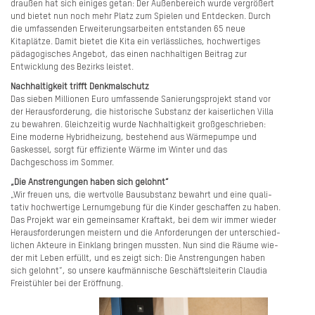
draußen hat sich einiges getan: Der Außenbereich wurde vergrößert
und bietet nun noch mehr Platz zum Spielen und Entdecken. Durch
die umfassenden Erweiterungs­arbeiten entstanden 65 neue
Kitaplätze. Damit bietet die Kita ein verlässliches, hochwer­tiges
pädagogisches Angebot, das einen nachhaltigen Beitrag zur
Entwicklung des Bezirks leistet.
Nachhaltigkeit trifft Denkmalschutz
Das sieben Millionen Euro umfassende Sanierungsprojekt stand vor
der Herausforderung, die historische Substanz der kaiserlichen Villa
zu bewahren. Gleichzeitig wurde Nachhaltigkeit großgeschrieben:
Eine moderne Hybridheizung, bestehend aus Wärmepumpe und
Gaskessel, sorgt für effiziente Wärme im Winter und das
Dachgeschoss im Sommer.
„Die Anstrengungen haben sich gelohnt“
„Wir freuen uns, die wertvolle Bausubstanz bewahrt und eine quali­
tativ hochwertige Lernumgebung für die Kinder geschaffen zu haben.
Das Projekt war ein gemeinsamer Kraftakt, bei dem wir immer wieder
Herausforderungen meistern und die Anforderungen der unterschied­
lichen Akteure in Einklang bringen mussten. Nun sind die Räume wie­
der mit Leben erfüllt, und es zeigt sich: Die Anstrengungen haben
sich gelohnt“, so unsere kaufmännische Geschäftsleiterin Claudia
Freistühler bei der Eröffnung.