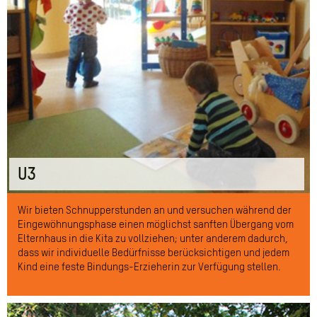
U3
Wir bieten Schnupperstunden an und versuchen während der
Eingewöhnungsphase einen möglichst sanften Übergang vom
Elternhaus in die Kita zu vollziehen; unter anderem dadurch,
dass wir individuelle Bedürfnisse berücksichtigen und jedem
Kind eine feste Bindungs-Erzieherin zur Verfügung stellen.