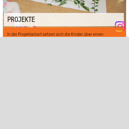
PROJEKTE
In der Projektarbeit setzen sich die Kinder über einen
bestimmten Zeitraum mit Themen auseinander, die von ihnen
initiiert wurden. Die Kompetenzen die sie dabei erwerben,
sorgen für einen optimalen Übergang in den Schulalltag.
Das Engagement der Eltern ist uns sehr wichtig.