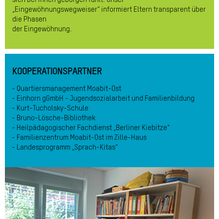
„Eingewöhnungswegweiser“ informiert Eltern transparent über
die Phasen
der Eingewöhnung.
KOOPERATIONSPARTNER
Quartiersmanagement Moabit-Ost
Einhorn gGmbH - Jugendsozialarbeit und Familienbildung
Kurt-Tucholsky-Schule
Bruno-Lösche-Bibliothek
Heilpädagogischer Fachdienst „Berliner Kiebitze“
Familienzentrum Moabit-Ost im Zille-Haus
Landesprogramm „Sprach-Kitas“