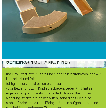
GEMEINSAM GUT ANKOMMEN
Der Kita-Start ist für Eltern und Kinder ein Meilenstein, den wir
kompetent und fein-
fühlig. Unser Ziel ist es, eine vertrauens-
volle Beziehung zum Kind aufzubauen. Jedes Kind hat sein
eigenes Tempo und individuelle Bedürfnisse. Die Einge-
wöhnung ist erfolgreich verlaufen, sobald das Kind eine
stabile Beziehung zu den Pädagog*innen aufgebaut hat und
sich bei ihnen geborgen fühlt. Unser