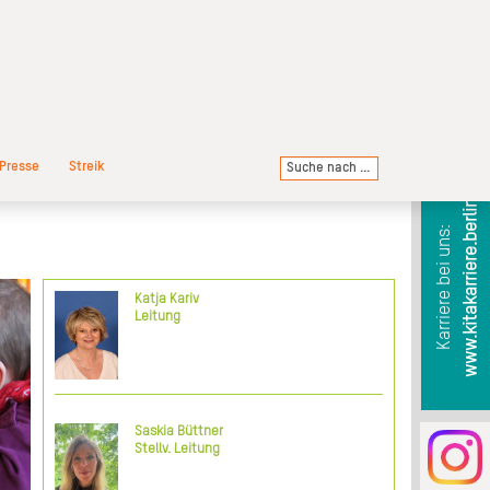
Presse
Streik
www.kitakarriere.berlin
Karriere bei uns:
Katja Kariv
als
Leitung
der
sem
 um
den
der
en.
Saskia Büttner
die
Stellv. Leitung
ich
ung