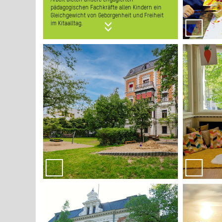
pädagogischen Fachkräfte allen Kindern ein
Gleichgewicht von Geborgenheit und Freiheit
Frühstüc
im Kitaalltag.
ästhe
Unser großzügiger, naturnah gestalteter Garten
Jede Etage
mit Sandkasten, Rutsche und natürlichen
eingerichtet
Klettermöglichkeiten ist für alle Kinder ein
Spiel einla
Spiel- und Forscherparadies. Unser kleines
Didaktikr
Wäldchen bietet für fantasievolle Rollenspiele
mitei
eine anregende Umgebung. Angrenzend an
Großzügi
unseren Garten schließt sich ein großer
bieten auc
Spielplatz mit Klettergerüst, Schaukeln und
Bolzplatz an, der besonders von den älteren
Bewegun
Kindern gerne genutzt wird. Wir gehen auch
motorische 
gerne in den über die Wilhelmshöhe leicht zu
ein
erreichenden Viktoriapark mit seinem
genügend
Rosengarten und beeindruckendem Wasserfall.
entspann
Der Bergmannkiez lädt uns zu vielseitigem
und Biblio
Stadterleben ein und bietet gute Möglichkeiten,
Turnhalle 
Verkehrsregeln zu erlernen und sich sicher in
in die näh
der Stadt bewegen zu können.
D
Mit diesen Kooperationspartnern
arbeiten wir eng zusammen:
Se