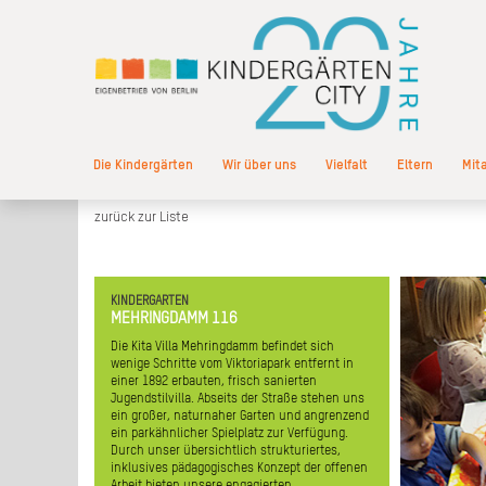
Die Kindergärten
Wir über uns
Vielfalt
Eltern
Mit
zurück zur Liste
KINDERGARTEN
Wir bieten 
MEHRINGDAMM 116
zum b
Die Kita Villa Mehringdamm befindet sich
Thea
wenige Schritte vom Viktoriapark entfernt in
e
einer 1892 erbauten, frisch sanierten
schöpferis
Jugendstilvilla. Abseits der Straße stehen uns
Talente k
ein großer, naturnaher Garten und angrenzend
aufmerksa
ein parkähnlicher Spielplatz zur Verfügung.
vo
Durch unser übersichtlich strukturiertes,
unterst
inklusives pädagogisches Konzept der offenen
eigener 
Arbeit bieten unsere engagierten
Musik, bei