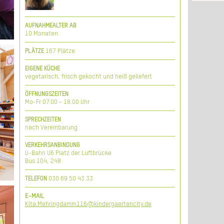
ind
und
Sie
AUFNAHMEALTER AB
der
10 Monaten
en.
und
167 Plätze
PLÄTZE
nen
ins
der
de,
ass
ßer
EIGENE KÜCHE
he,
vegetarisch, frisch gekocht und heiß geliefert
 an
rem
ame
ng.
gen
ine
die
len
ÖFFNUNGSZEITEN
ft.
wir
bei
Mo-Fr 07.00 - 18.00 Uhr
den
 an
iel
che
SPRECHZEITEN
den
ule
nach Vereinbarung
zen
eue
wie
und
VERKEHRSANBINDUNG
ger
ven
U-Bahn U6 Platz der Luftbrücke
ner
nd.
Bus 104, 248
der
ft.
030 69 50 43 33
TELEFON
E-MAIL
Kita.Mehringdamm116@kindergaertencity.de