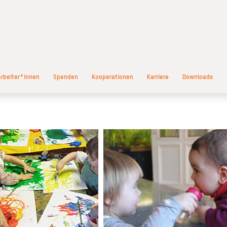
arbeiter*innen
Spenden
Kooperationen
Karriere
Downloads
allen Kindern vielfältige Anregungen
Der Eintritt in den Kindergarten ist für Sie 
ildnerischen Gestalten, Musizieren,
Familie ein bedeutsamer und aufregen
ter spielen, Sprachen und Literatur
Schritt. Einfühlsam werden Sie bei die
ntdecken. Die Kinder können durch
Prozess von Bezugsfachkräften begleitet,
ches Tätigsein ihre Interessen und
eine vertrauensvolle Beziehung zu 
ennenlernen und entwickeln. Durch
pädagogischen Fachkräften und 
mes Beobachten werden die Kinder
Kindergemeinschaft aufzubauen zu könn
n pädagogischen Fachkräften dabei
Wenn Ihr Kind Vertrauen gefasst und 
ützt und gefördert. Beim Betrachten
Sicherheit erworben hat, dass Sie es tägl
und fremder Werke, beim Hören von
wieder abholen, ist die Eingewöhn
m Singen und Reimen oder durch die