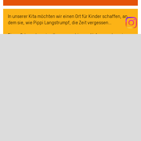
In unserer Kita möchten wir einen Ort für Kinder schaffen, an
dem sie, wie Pippi Langstrumpf, die Zeit vergessen…
Einen Ort, an dem sie alles ausprobieren dürfen, an dem sie
ihrer Fantasie freien Lauf lassen können und ihre Umwelt mit
allen Sinnen erfahren. An dem die Kinder Düfte und Gerüche
wahrnehmen, Sand, Kies und Wasser auf ihrer Haut spüren
können.