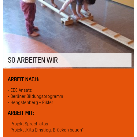
SO ARBEITEN WIR
ARBEIT NACH:
EEC Ansatz
Berliner Bildungsprogramm
Hengstenberg + Pikler
ARBEIT MIT:
Projekt Sprachkitas
Projekt „Kita Einstieg: Brücken bauen“