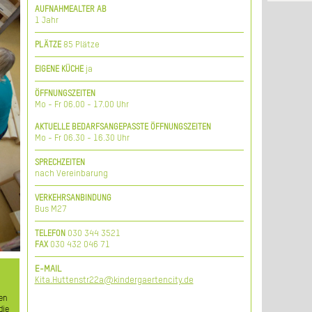
AUFNAHMEALTER AB
und
1 Jahr
hen
 im
ch.
85 Plätze
PLÄTZE
hen
ja
EIGENE KÜCHE
elt
die
ÖFFNUNGSZEITEN
er.
Mo - Fr 06.00 - 17.00 Uhr
AKTUELLE BEDARFSANGEPASSTE ÖFFNUNGSZEITEN
Mo - Fr 06.30 - 16.30 Uhr
SPRECHZEITEN
nach Vereinbarung
VERKEHRSANBINDUNG
Bus M27
030 344 3521
TELEFON
030 432 046 71
FAX
E-MAIL
Kita.Huttenstr22a@kindergaertencity.de
ten
die