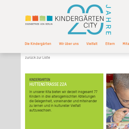
Die Kindergärten
Wir über uns
Vielfalt
Eltern
Mit
zurück zur Liste
KINDERGARTEN
Mit allen
HUTTENSTRASSE 22A
Welt. Au
In unserer Kita bieten wir derzeit insgesamt 77
Möglichkeit,
Kindern in drei altersgemischten Abteilungen
Kit
die Gelegenheit, voneinander und miteinander
Spielmat
zu lernen und in kultureller Vielfalt
In
aufzuwachsen.
geme
Beetpfleg
und lassen s
Er