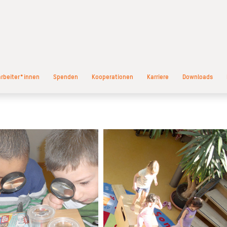
arbeiter*innen
Spenden
Kooperationen
Karriere
Downloads
 Sinnen erschließt das Kind sich die
Besonders in den ersten Lebensjahren bis 
s diesem Grund geben wir ihnen die
Schuleintritt hat die Bewegung ei
 vielfältigste Sinneserfahrungen im
herausragenden Stellenwert. Durch sie le
a-Alltag zu machen. Mit natürlichen
das Kind seinen Körper zu beherrschen 
erialien aus Holz, Naturmaterialien,
bildet damit die wichtigste Grundlage für 
strumenten, Fühlpfaden sowie beim
positives Körpergefühl und gesu
insamen Backen, Saftpressen oder
Entwicklung. Dies fördern wir durch vielfält
e regen wir alle Sinne der Kinder an
Bewegungsangebote im Morgenkreis,
ie so ihre Umwelt ergreifen. Dieses
unserer Bewegungshalle 
greifen ist für uns die Basis für das
Bewegungsbaustelle sowie 
darauffolgende Begreifen.
Klettermöglichkeiten und Fahrgeräten drau