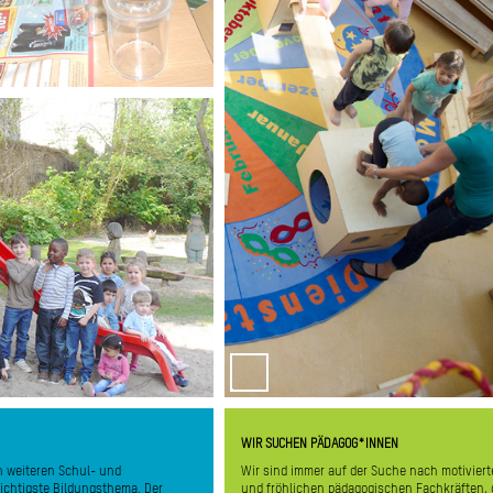
in unserem Garten. Bei Fingerspielen 
kreativen pädagogischen Angeboten mac
die Kinder spielerisch Erfahrungen
feinmotorischen Berei
So geben wir Gelegenheit zur ganzheitlic
und erlebnisorientierten Aneignung der W
n für Bewegung und Spiel. Durch die
und erhalten die Bewegungsfreude und 
, Sand und Wiese können die Kinder
Neugierde der Kind
s werden verschiedene Fahrgeräte
g gestellt. Des Weiteren verfügt das
alancierbalken, Weidenhäuschen als
emüse sowie eine Wasseranlage. Die
t hat einen positiven Effekt auf die
n die Elemente der Natur, wie Sonne
ch der öffentliche Themenspielplatz
benutzen und entdecken können. Bei
 rund um die Kita und unseren Kiez
kennen.
uhören und sie ausreden zu lassen,
WIR SUCHEN PÄDAGOG*INNEN
en in Ruhe in Worte fassen können.
n weiteren Schul- und
Wir sind immer auf der Suche nach motivier
wichtigste Bildungsthema. Der
und fröhlichen pädagogischen Fachkräften, 