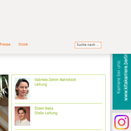
Presse
Streik
www.kitakarriere.berlin
Karriere bei uns:
Gabriele Ziehm-Nahrstedt
zum
Leitung
nen
rnt
und
ein
nde
Özlem Baba
ige
Stellv. Leitung
 in
mit
mit
ßen