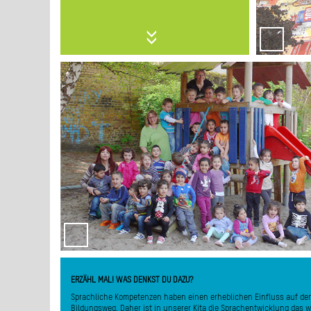
Unser großes Außengelände bietet vielfältige Möglichkeite
verschiedenen Untergründe von Steinplatten, Asphalt
unterschiedlichste Bewegungs- und Sinneserfahrungen machen. E
wie Dreiräder, Laufräder und Fahrräder zur freien Verfügun
Außengelände über eine Rutsche, ein Klettergerüst, Schaukeln, B
Rückzugsort, Hochbeete für den Anbau von Kräutern, Obst und G
täglich und bei jedem Wetter draußen stattfindende Spielzei
Gesundheit und Widerstandskraft der Kinder und sie erlebe
(Wärme), Wind, Wasser und Erde. An das Kitagelände schließt si
"Jim Knopf und die wilde 13 " an, den unsere Kinder mit
regelmäßigen Spaziergängen lernen wir dann die Umgebung
ERZÄHL MAL! WAS DENKST DU DAZU?
Von großer Bedeutung ist für uns die Geduld, den Kindern zuz
damit sie ihre Gedanken und Anlieg
Sprachliche Kompetenzen haben einen erheblichen Einfluss auf de
Bildungsweg. Daher ist in unserer Kita die Sprachentwicklung das 