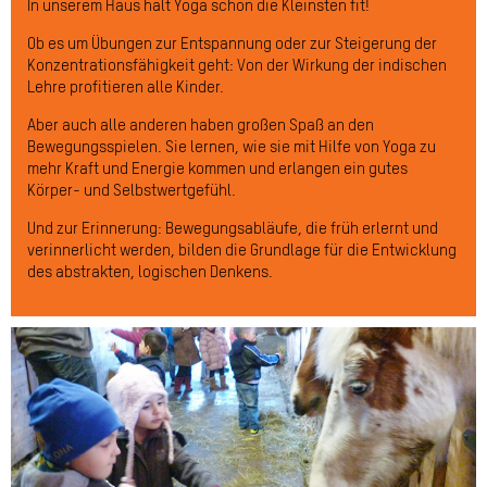
In unserem Haus hält Yoga schon die Kleinsten fit!
Ob es um Übungen zur Entspannung oder zur Steigerung der
Konzentrationsfähigkeit geht: Von der Wirkung der indischen
Lehre profitieren alle Kinder.
Aber auch alle anderen haben großen Spaß an den
Bewegungsspielen. Sie lernen, wie sie mit Hilfe von Yoga zu
mehr Kraft und Energie kommen und erlangen ein gutes
Körper- und Selbstwertgefühl.
Und zur Erinnerung: Bewegungsabläufe, die früh erlernt und
verinnerlicht werden, bilden die Grundlage für die Entwicklung
des abstrakten, logischen Denkens.