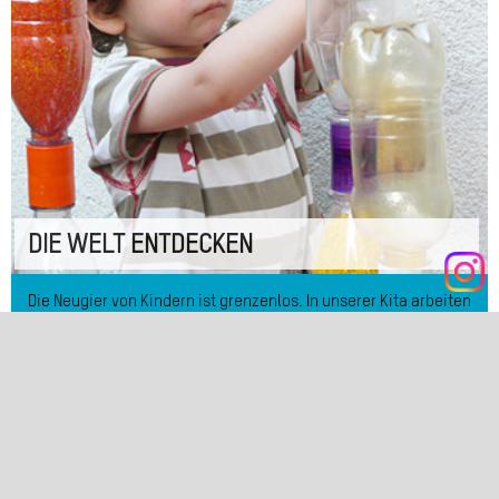
DIE WELT ENTDECKEN
Die Neugier von Kindern ist grenzenlos. In unserer Kita arbeiten
wir nach dem Prinzip der offenen Arbeit und orientieren uns so
an den Bedürfnissen und Interessen der Kinder. Die Themen,
die sie interessieren, greifen unsere Erzieher*innen auf und
machen sie unter den verschiedenen Aspekten der
Bildungsbereiche, wie Naturwissenschaften, Sprache, Kunst,
Musik... intensiv für die Kinder erleb- und erfahrbar.